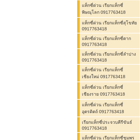
แท็กซี่ด่วน เรียกแท็กซี่
พิษณุโลก 0917763418
แท็กซี่ด่วน เรียกแท็กซี่สุโขทัย
0917763418
แท็กซี่ด่วน เรียกแท็กซี่ตาก
0917763418
แท็กซี่ด่วน เรียกแท็กซี่ลำปาง
0917763418
แท็กซี่ด่วน เรียกแท็กซี่
เชียงใหม่ 0917763418
แท็กซี่ด่วน เรียกแท็กซี่
เชียงราย 0917763418
แท็กซี่ด่วน เรียกแท็กซี่
อุตรดิตถ์ 0917763418
เรียกแท็กซี่ประจวบคีรีขันธ์
0917763418
แท็กซี่ด่วน เรียกแท็กซี่ชุมพร