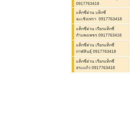
0917763418
แท็กซี่ด่วน แท็กซี่
ฉะเชิงเทรา 0917763418
แท็กซี่ด่วน เรียกแท็กซี่
กำแพงเพชร 0917763418
แท็กซี่ด่วน เรียกแท็กซี่
กาฬสินธุ์ 0917763418
แท็กซี่ด่วน เรียกแท็กซี่
สระแก้ว 0917763418