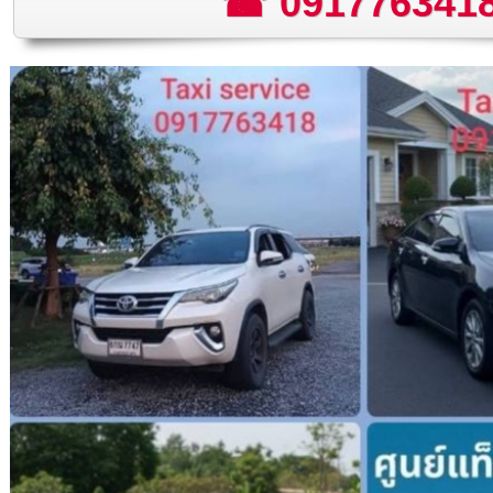
☎
091776341