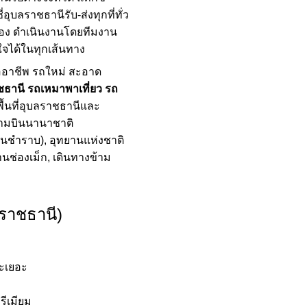
ุบลราชธานีรับ-ส่งทุกที่ทั่ว
นเอง ดำเนินงานโดยทีมงาน
จได้ในทุกเส้นทาง
ออาชีพ รถใหม่ สะอาด
าชธานี รถเหมาพาเที่ยว รถ
ื้นที่อุบลราชธานีและ
สนามบินนานาชาติ
ินชำราบ), อุทยานแห่งชาติ
่านช่องเม็ก, เดินทางข้าม
ลราชธานี)
ระเยอะ
รีเมียม