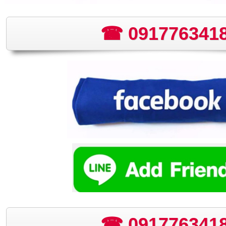
☎
091776341
☎
091776341