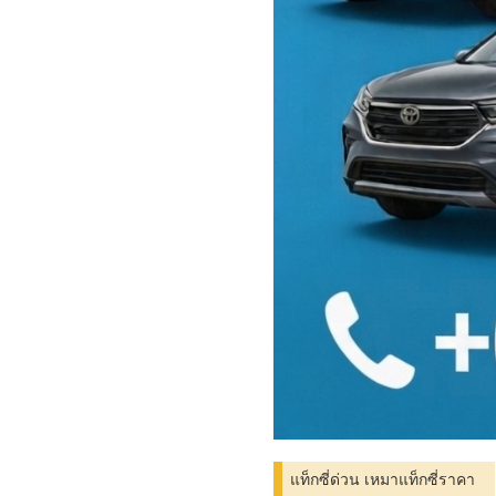
แท็กซี่ด่วน เหมาแท็กซี่ราคา