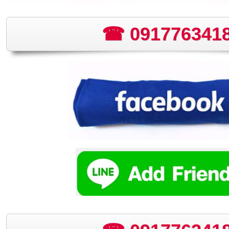
☎
091776341