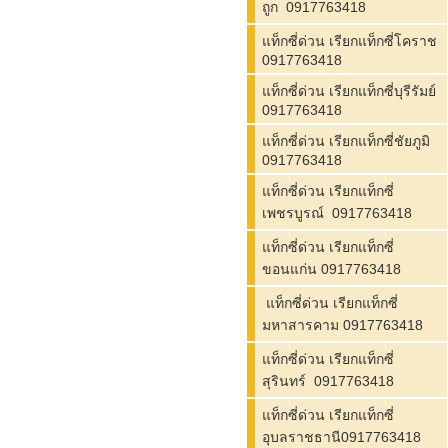
ถูก 0917763418
แท็กซี่ด่วน เรียกแท็กซี่โคราช
0917763418
แท็กซี่ด่วน เรียกแท็กซี่บุรีรัมย์
0917763418
แท็กซี่ด่วน เรียกแท็กซี่ชัยภูมิ
0917763418
แท็กซี่ด่วน เรียกแท็กซี่
เพชรบูรณ์ 0917763418
แท็กซี่ด่วน เรียกแท็กซี่
ขอนแก่น 0917763418
แท็กซี่ด่วน เรียกแท็กซี่
มหาสารคาม 0917763418
แท็กซี่ด่วน เรียกแท็กซี่
สุรินทร์ 0917763418
แท็กซี่ด่วน เรียกแท็กซี่
อุบลราชธานี0917763418