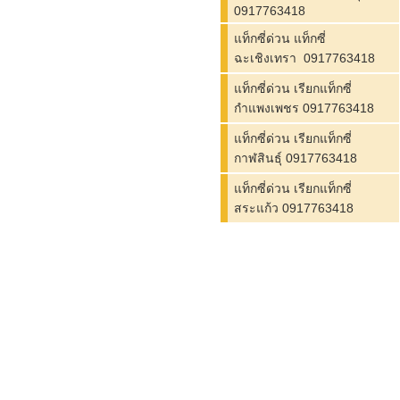
0917763418
แท็กซี่ด่วน แท็กซี่
ฉะเชิงเทรา 0917763418
แท็กซี่ด่วน เรียกแท็กซี่
กำแพงเพชร 0917763418
แท็กซี่ด่วน เรียกแท็กซี่
กาฬสินธุ์ 0917763418
แท็กซี่ด่วน เรียกแท็กซี่
สระแก้ว 0917763418