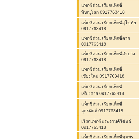
แท็กซี่ด่วน เรียกแท็กซี่
พิษณุโลก 0917763418
แท็กซี่ด่วน เรียกแท็กซี่สุโขทัย
0917763418
แท็กซี่ด่วน เรียกแท็กซี่ตาก
0917763418
แท็กซี่ด่วน เรียกแท็กซี่ลำปาง
0917763418
แท็กซี่ด่วน เรียกแท็กซี่
เชียงใหม่ 0917763418
แท็กซี่ด่วน เรียกแท็กซี่
เชียงราย 0917763418
แท็กซี่ด่วน เรียกแท็กซี่
อุตรดิตถ์ 0917763418
เรียกแท็กซี่ประจวบคีรีขันธ์
0917763418
แท็กซี่ด่วน เรียกแท็กซี่ชุมพร