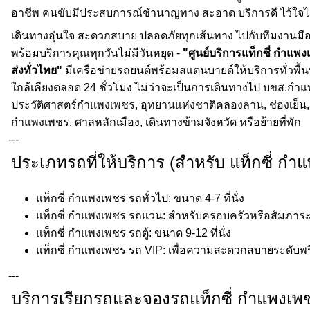
อาชีพ คนขับมีประสบการณ์ชำนาญทาง สะอาด บริการดี ไว้ใจได
เดินทางอุ่นใจ สะดวกสบาย ปลอดภัยทุกเส้นทาง ไปกับทีมงานมื
พร้อมบริการคุณทุกวันไม่มีวันหยุด -
"ศูนย์บริการแท็กซี่ กำแพ
ส่งทั่วไทย"
มีเครือข่ายรถยนต์พร้อมสแตนบายด์ให้บริการทั่วพื้
ใกล้เคียงตลอด 24 ชั่วโมง ไม่ว่าจะเป็นการเดินทางไป บขส.กำ
ประวัติศาสตร์กำแพงเพชร, อุทยานแห่งชาติคลองลาน, ช่องเย็น
กำแพงเพชร, ศาลหลักเมือง, เดินทางข้ามจังหวัด หรือย้ายที่พัก
---
ประเภทรถที่ให้บริการ (สำหรับ แท็กซี่ กำ
แท็กซี่ กำแพงเพชร รถทั่วไป: ขนาด 4-7 ที่นั่ง
แท็กซี่ กำแพงเพชร รถแวน: สำหรับครอบครัวหรือสัมภาร
แท็กซี่ กำแพงเพชร รถตู้: ขนาด 9-12 ที่นั่ง
แท็กซี่ กำแพงเพชร รถ VIP: เพื่อความสะดวกสบายระดับพร
---
บริการเรียกรถและจองรถแท็กซี่ กำแพงเพ