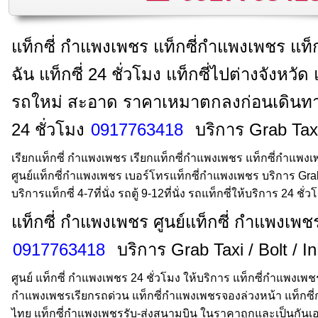
แท็กซี่ กำแพงเพชร แท็กซี่กำแพงเพชร แท็กซี
ฉัน แท็กซี่ 24 ชั่วโมง แท็กซี่ไปต่างจังหวั
รถใหม่ สะอาด ราคาเหมาตกลงก่อนเดินทาง 
24 ชั่วโมง
0917763418
บริการ Grab Taxi 
เรียกแท็กซี่ กำแพงเพชร เรียกแท็กซี่กำแพงเพชร แท็กซี่กำแพง
ศูนย์แท็กซี่กำแพงเพชร เบอร์โทรแท็กซี่กำแพงเพชร บริการ Grab T
บริการแท็กซี่ 4-7ที่นั่ง รถตู้ 9-12ที่นั่ง รถแท็กซี่ให้บริการ 24 ชั่
แท็กซี่ กำแพงเพชร ศูนย์แท็กซี่ กำแพงเพ
0917763418
บริการ Grab Taxi / Bolt / In
ศูนย์ แท็กซี่ กำแพงเพชร 24 ชั่วโมง ให้บริการ แท็กซี่กำแพงเพชร
กำแพงเพชรเรียกรถด่วน แท็กซี่กำแพงเพชรจองล่วงหน้า แท็กซี่กำ
ไทย แท็กซี่กำแพงเพชรรับ-ส่งสนามบิน ในราคาถูกและเป็นกันเ