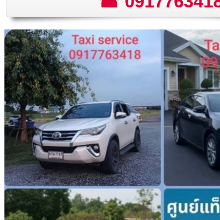
☎
091776341