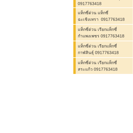
0917763418
แท็กซี่ด่วน แท็กซี่
ฉะเชิงเทรา 0917763418
แท็กซี่ด่วน เรียกแท็กซี่
กำแพงเพชร 0917763418
แท็กซี่ด่วน เรียกแท็กซี่
กาฬสินธุ์ 0917763418
แท็กซี่ด่วน เรียกแท็กซี่
สระแก้ว 0917763418